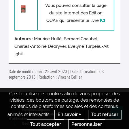
Vous pouvez consulter la page
du site Internet des Edition
QUAE qui présente le livre
ICI
Auteurs :
Maurice Hullé, Bernard Chaubet,
Charles-Antoine Dedryver, Evelyne Turpeau-Ait
Ighil.
Date de modification : 25 avril 2023 | Date de création : 03
septembre 2013 | Rédaction : Vincent Cellier
Ce site utilise des cookies afin de vous proposer des
vidéos, des boutons de partage, des remontées de
© INRAE 2022
Actualités
www.inrae.fr
Contact
Crédits
contenus de plateformes sociales et des contenus
Mentions legales
animés et interactifs.
En savoir +
Tout refuser
Conditions générales
Re
d'utilisation
Tout accepter
Personnaliser
Gestion des cookies